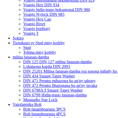
Voanjo fanendasana heksagonina DIN 929
Voanjo Hex DIN 934
Voanjo hidin-trano heksagonal DIN 980
Voanjo Nylock DIN 985
Voanjo Hex Cap
Voanjo Rivet
Voanjo boribory
Voanjo T
Sokiro
Tsorakazo sy Stud misy kofehy
Stud
Tehina misy kofehy
milina fanasan-damba
DIN 125 DIN 127 milina fanasan-damba
Lohataona kapila DIN 2093
DIN 25201 Milina fanasan-damba roa sosona mihidy ho
DIN 434 Square Taper Washer
DIN 471 Peratra mihazona ho an'ny tahony
DIN 472 Peratra fihazonana ho an'ny lavaka
DIN 6798A/J Square Taper Washer
DIN 6799 Hidin-trano fanasan-damba
Mpanadio Star Lock
Vatofantsika Bolt
Bolt fanamboarana 3PCS
Bolt fanamboarana 4PCS