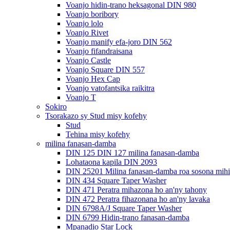
Voanjo hidin-trano heksagonal DIN 980
Voanjo boribory
Voanjo lolo
Voanjo Rivet
Voanjo manify efa-joro DIN 562
Voanjo fifandraisana
Voanjo Castle
Voanjo Square DIN 557
Voanjo Hex Cap
Voanjo vatofantsika raikitra
Voanjo T
Sokiro
Tsorakazo sy Stud misy kofehy
Stud
Tehina misy kofehy
milina fanasan-damba
DIN 125 DIN 127 milina fanasan-damba
Lohataona kapila DIN 2093
DIN 25201 Milina fanasan-damba roa sosona mihi
DIN 434 Square Taper Washer
DIN 471 Peratra mihazona ho an'ny tahony
DIN 472 Peratra fihazonana ho an'ny lavaka
DIN 6798A/J Square Taper Washer
DIN 6799 Hidin-trano fanasan-damba
Mpanadio Star Lock