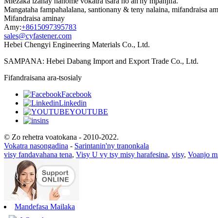
Miezaka izahay hanome vokatra tsara ho an'ny mpanjifa.
Mangataha fampahalalana, santionany & teny nalaina, mifandraisa am
Mifandraisa aminay
Amy:
+8615097395783
sales@cyfastener.com
Hebei Chengyi Engineering Materials Co., Ltd.
SAMPANA: Hebei Dabang Import and Export Trade Co., Ltd.
Fifandraisana ara-tsosialy
Facebook
Linkedin
YOUTUBE
ins
© Zo rehetra voatokana - 2010-2022.
Vokatra nasongadina
-
Sarintanin'ny tranonkala
visy fandavahana tena
,
Visy U vy tsy misy harafesina
,
visy
,
Voanjo m
Mandefasa Mailaka