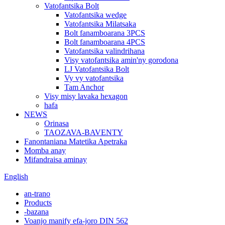
Vatofantsika Bolt
Vatofantsika wedge
Vatofantsika Milatsaka
Bolt fanamboarana 3PCS
Bolt fanamboarana 4PCS
Vatofantsika valindrihana
Visy vatofantsika amin'ny gorodona
LJ Vatofantsika Bolt
Vy vy vatofantsika
Tam Anchor
Visy misy lavaka hexagon
hafa
NEWS
Orinasa
TAOZAVA-BAVENTY
Fanontaniana Matetika Apetraka
Momba anay
Mifandraisa aminay
English
an-trano
Products
-bazana
Voanjo manify efa-joro DIN 562