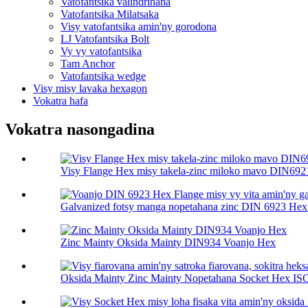
Vatofantsika valindrihana
Vatofantsika Milatsaka
Visy vatofantsika amin'ny gorodona
LJ Vatofantsika Bolt
Vy vy vatofantsika
Tam Anchor
Vatofantsika wedge
Visy misy lavaka hexagon
Vokatra hafa
Vokatra nasongadina
Visy Flange Hex misy takela-zinc miloko mavo DIN692
Galvanized fotsy manga nopetahana zinc DIN 6923 Hex f
Zinc Mainty Oksida Mainty DIN934 Voanjo Hex
Oksida Mainty Zinc Mainty Nopetahana Socket Hex ISO