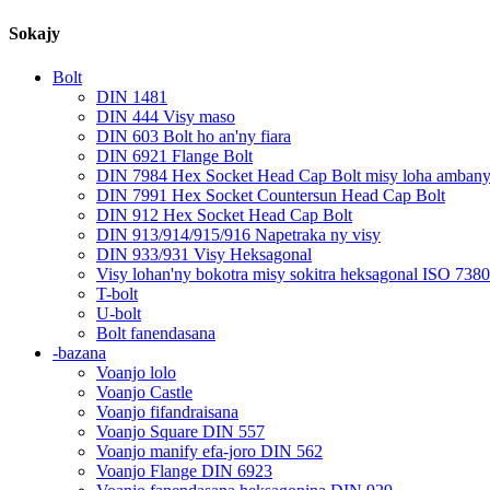
Sokajy
Bolt
DIN 1481
DIN 444 Visy maso
DIN 603 Bolt ho an'ny fiara
DIN 6921 Flange Bolt
DIN 7984 Hex Socket Head Cap Bolt misy loha amban
DIN 7991 Hex Socket Countersun Head Cap Bolt
DIN 912 Hex Socket Head Cap Bolt
DIN 913/914/915/916 Napetraka ny visy
DIN 933/931 Visy Heksagonal
Visy lohan'ny bokotra misy sokitra heksagonal ISO 7380
T-bolt
U-bolt
Bolt fanendasana
-bazana
Voanjo lolo
Voanjo Castle
Voanjo fifandraisana
Voanjo Square DIN 557
Voanjo manify efa-joro DIN 562
Voanjo Flange DIN 6923