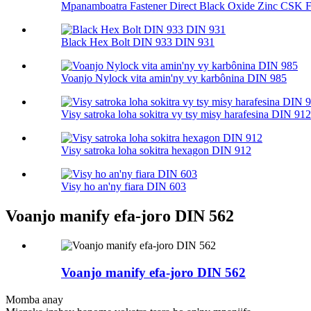
Mpanamboatra Fastener Direct Black Oxide Zinc CSK Fl
Black Hex Bolt DIN 933 DIN 931
Voanjo Nylock vita amin'ny vy karbônina DIN 985
Visy satroka loha sokitra vy tsy misy harafesina DIN 912
Visy satroka loha sokitra hexagon DIN 912
Visy ho an'ny fiara DIN 603
Voanjo manify efa-joro DIN 562
Voanjo manify efa-joro DIN 562
Momba anay