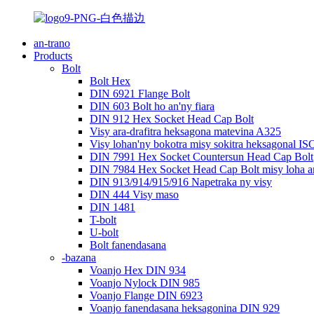
an-trano
Products
Bolt
Bolt Hex
DIN 6921 Flange Bolt
DIN 603 Bolt ho an'ny fiara
DIN 912 Hex Socket Head Cap Bolt
Visy ara-drafitra heksagona matevina A325
Visy lohan'ny bokotra misy sokitra heksagonal IS
DIN 7991 Hex Socket Countersun Head Cap Bolt
DIN 7984 Hex Socket Head Cap Bolt misy loha 
DIN 913/914/915/916 Napetraka ny visy
DIN 444 Visy maso
DIN 1481
T-bolt
U-bolt
Bolt fanendasana
-bazana
Voanjo Hex DIN 934
Voanjo Nylock DIN 985
Voanjo Flange DIN 6923
Voanjo fanendasana heksagonina DIN 929