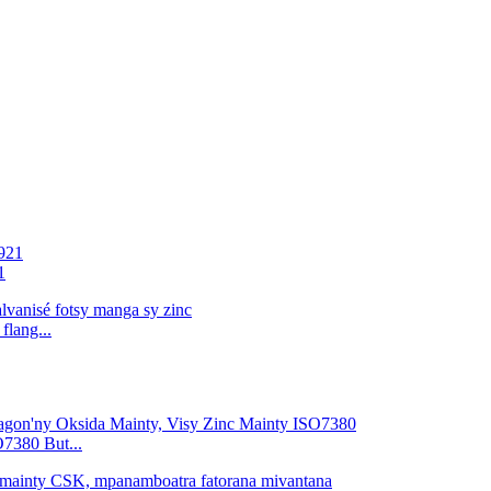
1
lang...
7380 But...