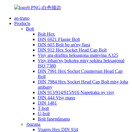
an-trano
Products
Bolt
Bolt Hex
DIN 6921 Flange Bolt
DIN 603 Bolt ho an'ny fiara
DIN 912 Hex Socket Head Cap Bolt
Visy ara-drafitra heksagona matevina A325
Visy lohan'ny bokotra misy sokitra heksagonal
ISO 7380
DIN 7991 Hex Socket Countersun Head Cap
Bolt
DIN 7984 Hex Socket Head Cap Bolt misy loha
ambany
DIN 913/914/915/916 Napetraka ny visy
DIN 444 Visy maso
DIN 1481
T-bolt
U-bolt
Bolt fanendasana
-bazana
Voanjo Hex DIN 934