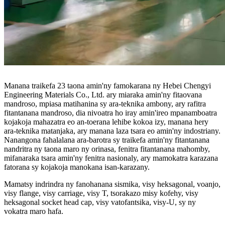
Manana traikefa 23 taona amin'ny famokarana ny Hebei Chengyi
Engineering Materials Co., Ltd. ary miaraka amin'ny fitaovana
mandroso, mpiasa matihanina sy ara-teknika ambony, ary rafitra
fitantanana mandroso, dia nivoatra ho iray amin'ireo mpanamboatra
kojakoja mahazatra eo an-toerana lehibe kokoa izy, manana hery
ara-teknika matanjaka, ary manana laza tsara eo amin'ny indostriany.
Nanangona fahalalana ara-barotra sy traikefa amin'ny fitantanana
nandritra ny taona maro ny orinasa, fenitra fitantanana mahomby,
mifanaraka tsara amin'ny fenitra nasionaly, ary mamokatra karazana
fatorana sy kojakoja manokana isan-karazany.
Mamatsy indrindra ny fanohanana sismika, visy heksagonal, voanjo,
visy flange, visy carriage, visy T, tsorakazo misy kofehy, visy
heksagonal socket head cap, visy vatofantsika, visy-U, sy ny
vokatra maro hafa.