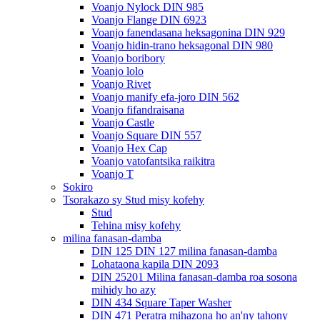
Voanjo Nylock DIN 985
Voanjo Flange DIN 6923
Voanjo fanendasana heksagonina DIN 929
Voanjo hidin-trano heksagonal DIN 980
Voanjo boribory
Voanjo lolo
Voanjo Rivet
Voanjo manify efa-joro DIN 562
Voanjo fifandraisana
Voanjo Castle
Voanjo Square DIN 557
Voanjo Hex Cap
Voanjo vatofantsika raikitra
Voanjo T
Sokiro
Tsorakazo sy Stud misy kofehy
Stud
Tehina misy kofehy
milina fanasan-damba
DIN 125 DIN 127 milina fanasan-damba
Lohataona kapila DIN 2093
DIN 25201 Milina fanasan-damba roa sosona
mihidy ho azy
DIN 434 Square Taper Washer
DIN 471 Peratra mihazona ho an'ny tahony