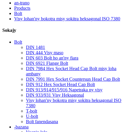
an-trano
Products
Bolt
Visy lohan'ny bokotra misy sokitra heksagonal ISO 7380
Sokajy
Bolt
DIN 1481
DIN 444 Visy maso
DIN 603 Bolt ho an'ny fiara
DIN 6921 Flange Bolt
DIN 7984 Hex Socket Head Cap Bolt misy loha
ambany
DIN 7991 Hex Socket Countersun Head Cap Bolt
DIN 912 Hex Socket Head Cap Bolt
DIN 913/914/915/916 Napetraka ny visy
DIN 933/931 Visy Heksagonal
Visy lohan'ny bokotra misy sokitra heksagonal ISO
7380
T-bolt
U-bolt
Bolt fanendasana
-bazana