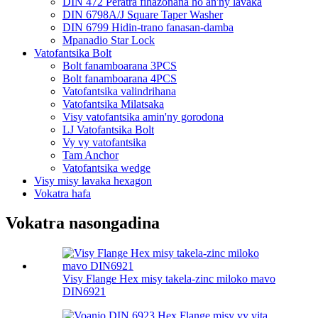
DIN 472 Peratra fihazonana ho an'ny lavaka
DIN 6798A/J Square Taper Washer
DIN 6799 Hidin-trano fanasan-damba
Mpanadio Star Lock
Vatofantsika Bolt
Bolt fanamboarana 3PCS
Bolt fanamboarana 4PCS
Vatofantsika valindrihana
Vatofantsika Milatsaka
Visy vatofantsika amin'ny gorodona
LJ Vatofantsika Bolt
Vy vy vatofantsika
Tam Anchor
Vatofantsika wedge
Visy misy lavaka hexagon
Vokatra hafa
Vokatra nasongadina
Visy Flange Hex misy takela-zinc miloko mavo
DIN6921