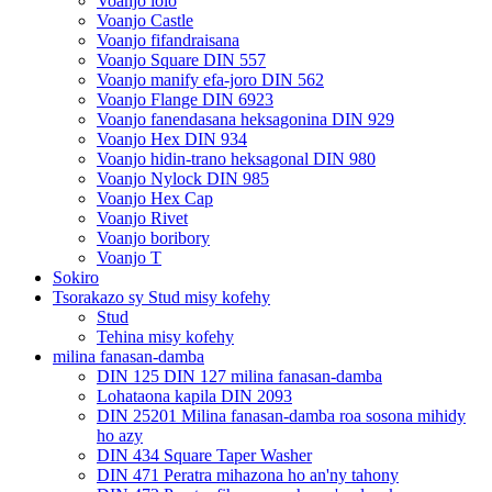
Voanjo lolo
Voanjo Castle
Voanjo fifandraisana
Voanjo Square DIN 557
Voanjo manify efa-joro DIN 562
Voanjo Flange DIN 6923
Voanjo fanendasana heksagonina DIN 929
Voanjo Hex DIN 934
Voanjo hidin-trano heksagonal DIN 980
Voanjo Nylock DIN 985
Voanjo Hex Cap
Voanjo Rivet
Voanjo boribory
Voanjo T
Sokiro
Tsorakazo sy Stud misy kofehy
Stud
Tehina misy kofehy
milina fanasan-damba
DIN 125 DIN 127 milina fanasan-damba
Lohataona kapila DIN 2093
DIN 25201 Milina fanasan-damba roa sosona mihidy
ho azy
DIN 434 Square Taper Washer
DIN 471 Peratra mihazona ho an'ny tahony