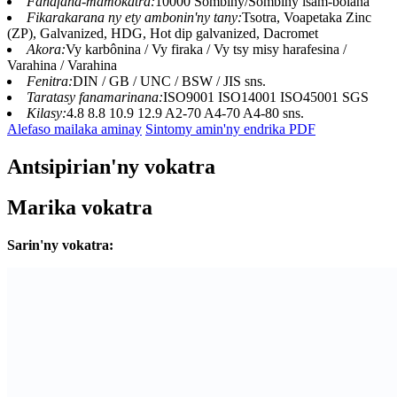
Fahafaha-mamokatra:
10000 Sombiny/Sombiny isam-bolana
Fikarakarana ny ety ambonin'ny tany:
Tsotra, Voapetaka Zinc
(ZP), Galvanized, HDG, Hot dip galvanized, Dacromet
Akora:
Vy karbônina / Vy firaka / Vy tsy misy harafesina /
Varahina / Varahina
Fenitra:
DIN / GB / UNC / BSW / JIS sns.
Taratasy fanamarinana:
ISO9001 ISO14001 ISO45001 SGS
Kilasy:
4.8 8.8 10.9 12.9 A2-70 A4-70 A4-80 sns.
Alefaso mailaka aminay
Sintomy amin'ny endrika PDF
Antsipirian'ny vokatra
Marika vokatra
Sarin'ny vokatra: