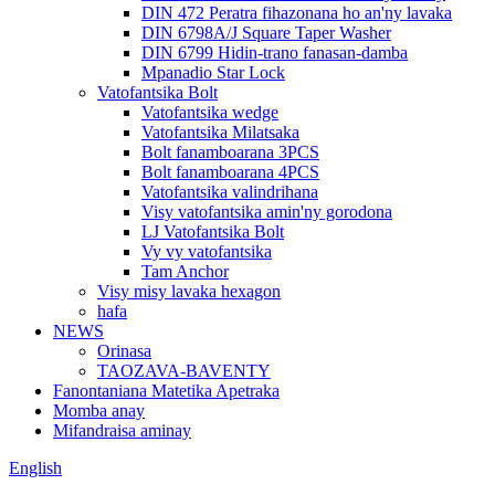
DIN 472 Peratra fihazonana ho an'ny lavaka
DIN 6798A/J Square Taper Washer
DIN 6799 Hidin-trano fanasan-damba
Mpanadio Star Lock
Vatofantsika Bolt
Vatofantsika wedge
Vatofantsika Milatsaka
Bolt fanamboarana 3PCS
Bolt fanamboarana 4PCS
Vatofantsika valindrihana
Visy vatofantsika amin'ny gorodona
LJ Vatofantsika Bolt
Vy vy vatofantsika
Tam Anchor
Visy misy lavaka hexagon
hafa
NEWS
Orinasa
TAOZAVA-BAVENTY
Fanontaniana Matetika Apetraka
Momba anay
Mifandraisa aminay
English