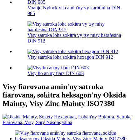
Voanjo Nylock vita amin'ny vy karbônina DIN
985
Visy satroka loha sokitra vy tsy misy harafesina
DIN 912
Visy satroka loha sokitra hexagon DIN 912
Visy ho an'ny fiara DIN 603
Visy fiarovana amin'ny satroka
fiarovana, sokitra heksagon'ny Oksida
Mainty, Visy Zinc Mainty ISO7380